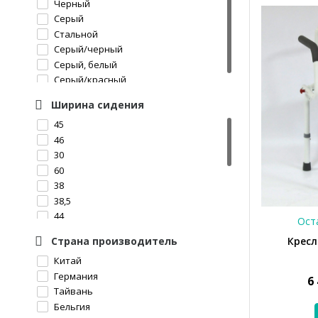
Черный
Серый
Стальной
Серый/черный
Серый, белый
Серый/красный
Ширина сидения
45
46
30
60
38
38,5
44
Оста
47
Кресл
Страна производитель
59
Китай
52
Германия
64
6
Тайвань
58
Бельгия
57