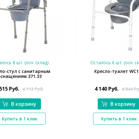
лось 8 шт. (осн. склад)
Осталось 6 шт. (осн. с
ло-стул с санитарным
Кресло-туалет WC1
оснащением 371.33
 515
Руб.
4 140
Руб.
4 113
Руб.
4 844
Ру
В корзину
В корзину
*}
*}
Купить в 1 клик
Купить в 1 клик