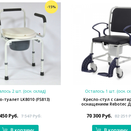
-15%
лось 2 шт. (осн. склад)
Осталось 1 шт. (осн. с
о-туалет LK8010 (FS813)
Кресло-стул с санит
оснащением Rebotec Д
 450
Руб.
70 300
Руб.
7 547
Руб.
82 251
Р
В корзину
В корзину