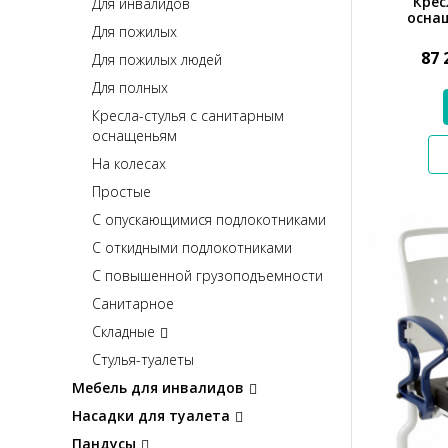
Крес
Для инвалидов
осна
Для пожилых
87 
Для пожилых людей
Для полных
Кресла-стулья с санитарным
оснащеньям
На колесах
Простые
С опускающимися подлокотниками
С откидными подлокотниками
С повышенной грузоподъемности
Санитарное
Складные
Стулья-туалеты
Мебель для инвалидов
Насадки для туалета
Пандусы