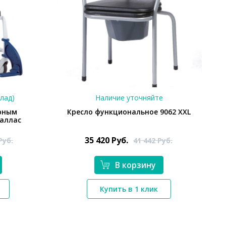
клад)
Наличие уточняйте
арным
Кресло функциональное 9062 XXL
аллас
35 420
Руб.
Руб.
41 442
Руб.
В корзину
*}
Купить в 1 клик