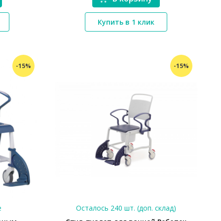
Купить в 1 клик
*}
-15%
-15%
е
Осталось 240 шт. (доп. склад)