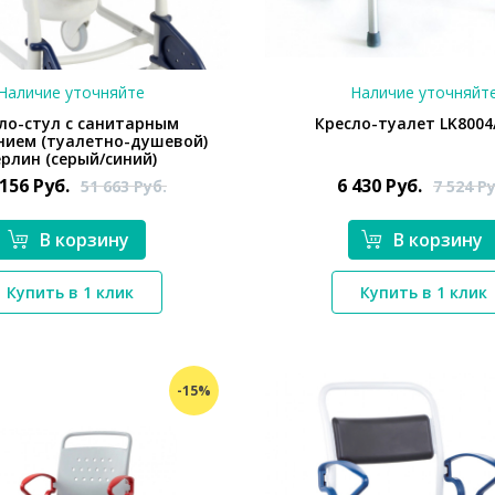
Наличие уточняйте
Наличие уточняйт
ло-стул с санитарным
Кресло-туалет LK8004
ием (туалетно-душевой)
ерлин (серый/синий)
 156
Руб.
6 430
Руб.
51 663
Руб.
7 524
Ру
В корзину
В корзину
*}
Купить в 1 клик
Купить в 1 клик
*}
-15%