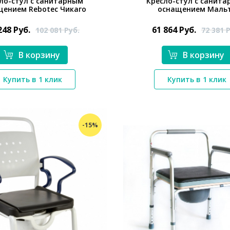
ло-стул с санитарным
Кресло-стул с санит
щением Rebotec Чикаго
оснащением Маль
248
Руб.
61 864
Руб.
102 081
Руб.
72 381
Р
В корзину
В корзину
*}
*}
Купить в 1 клик
Купить в 1 клик
-15%