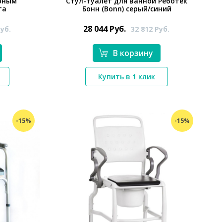
арным
Стул-туалет для ванной Реботек
та
Бонн (Bonn) серый/синий
28 044
Руб.
уб.
32 812
Руб.
В корзину
*}
Купить в 1 клик
-15%
-15%