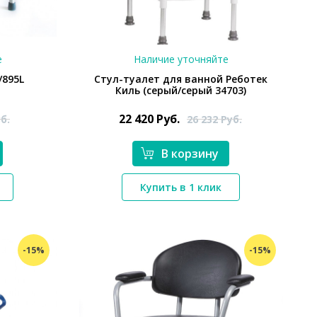
е
Наличие уточняйте
/895L
Стул-туалет для ванной Реботек
Киль (серый/серый 34703)
22 420
Руб.
б.
26 232
Руб.
В корзину
*}
Купить в 1 клик
-15%
-15%