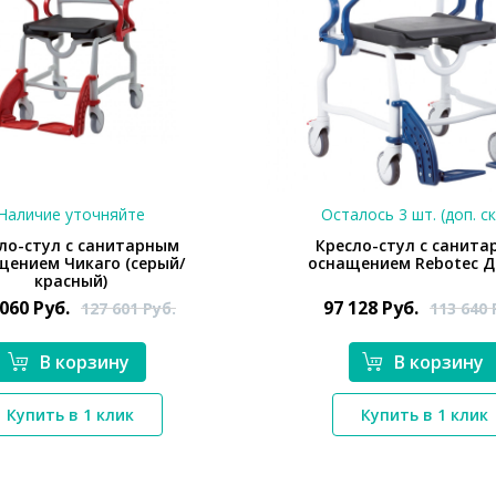
Наличие уточняйте
Осталось 3 шт. (доп. с
ло-стул с санитарным
Кресло-стул с санит
щением Чикаго (серый/
оснащением Rebotec Д
красный)
 060
Руб.
97 128
Руб.
127 601
Руб.
113 640
В корзину
В корзину
*}
*}
Купить в 1 клик
Купить в 1 клик