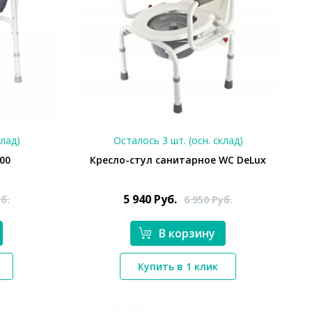
клад)
Осталось 3 шт. (осн. склад)
00
Кресло-стул санитарное WC DeLux
5 940
Руб.
б.
6 950
Руб.
В корзину
*}
Купить в 1 клик