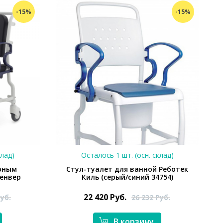
-15%
-15%
клад)
Осталось 1 шт. (осн. склад)
арным
Стул-туалет для ванной Реботек
енвер
Киль (серый/синий 34754)
22 420
Руб.
уб.
26 232
Руб.
В корзину