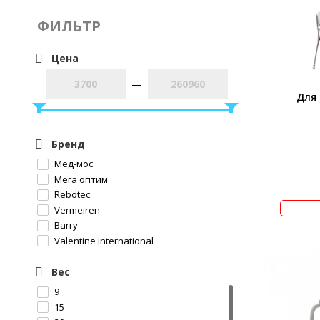
ФИЛЬТР
Цена
—
Для
Бренд
Мед-мос
Мега оптим
Rebotec
Vermeiren
Barry
Valentine international
Вес
9
15