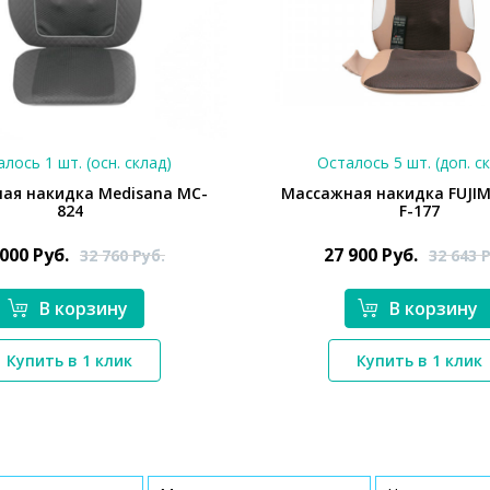
лось 1 шт. (осн. склад)
Осталось 5 шт. (доп. с
ая накидка Medisana MC-
Массажная накидка FUJI
824
F-177
 000
Руб.
27 900
Руб.
32 760
Руб.
32 643
Р
В корзину
В корзину
*}
*}
Купить в 1 клик
Купить в 1 клик