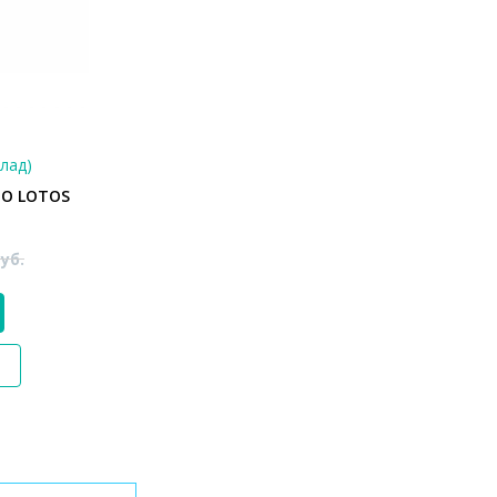
клад)
MO LOTOS
уб.