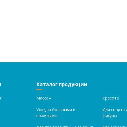
я
Каталог продукции
я
Массаж
Красота
Уход за больными и
Для спорта 
пожилыми
фигуры