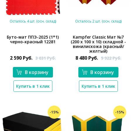
Осталось 4 шт. (осн. склад)
Осталось 2 шт. (осн. склад)
Буто-мат ППЭ-2025 (1*1)
Kampfer Classic Мат №7
черно-красный 12281
(200 х 100 х 10) складной -
*}
винилискожа (красный/
*}
желтый)
2 590
Руб.
8 480
Руб.
3 031
Руб.
9 922
Руб.
В корзину
В корзину
Купить в 1 клик
Купить в 1 клик
-15%
-15%