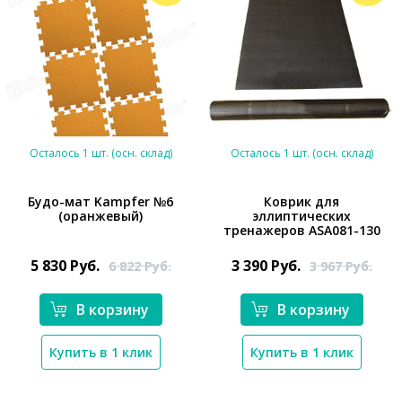
Осталось 1 шт. (осн. склад)
Осталось 1 шт. (осн. склад)
Будо-мат Kampfer №6
Коврик для
(оранжевый)
эллиптических
тренажеров ASA081-130
*}
5 830
Руб.
3 390
Руб.
6 822
Руб.
3 967
Руб.
*}
В корзину
В корзину
Купить в 1 клик
Купить в 1 клик