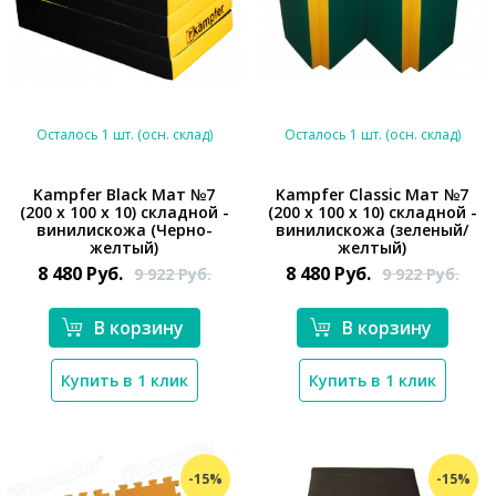
Осталось 1 шт. (осн. склад)
Осталось 1 шт. (осн. склад)
Kampfer Black Мат №7
Kampfer Classic Мат №7
(200 х 100 х 10) складной -
(200 х 100 х 10) складной -
*}
*}
винилискожа (Черно-
винилискожа (зеленый/
желтый)
желтый)
8 480
Руб.
8 480
Руб.
9 922
Руб.
9 922
Руб.
В корзину
В корзину
Купить в 1 клик
Купить в 1 клик
-15%
-15%