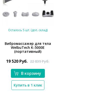
Осталось 5 шт. (доп. склад)
Вибромассажер для тела
WelbuTech K-5000E
(портативный)
*}
19 520
Руб.
22 839
Руб.
В корзину
Купить в 1 клик